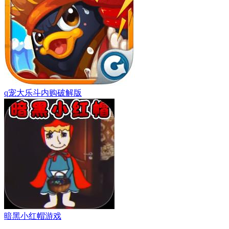
q宠大乐斗内购破解版
暗黑小红帽游戏