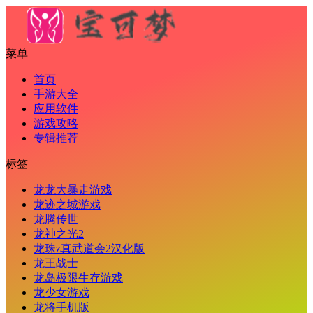
菜单
首页
手游大全
应用软件
游戏攻略
专辑推荐
标签
龙龙大暴走游戏
龙迹之城游戏
龙腾传世
龙神之光2
龙珠z真武道会2汉化版
龙王战士
龙岛极限生存游戏
龙少女游戏
龙将手机版