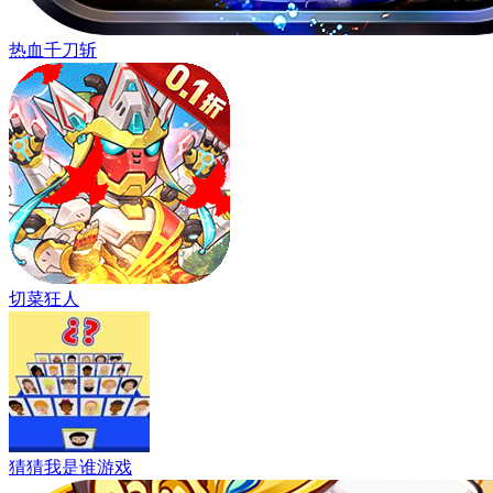
热血千刀斩
切菜狂人
猜猜我是谁游戏