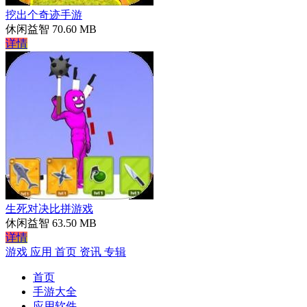
挖出个奇迹手游
休闲益智
70.60 MB
详情
生死对决比拼游戏
休闲益智
63.50 MB
详情
游戏
应用
首页
资讯
专辑
首页
手游大全
应用软件