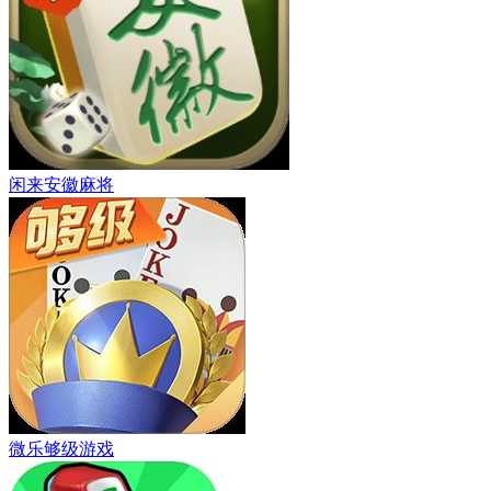
闲来安徽麻将
微乐够级游戏