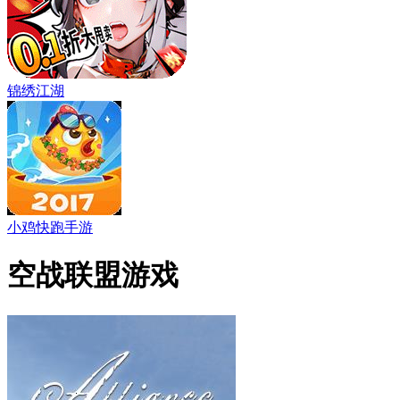
锦绣江湖
小鸡快跑手游
空战联盟游戏