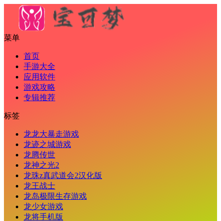
菜单
首页
手游大全
应用软件
游戏攻略
专辑推荐
标签
龙龙大暴走游戏
龙迹之城游戏
龙腾传世
龙神之光2
龙珠z真武道会2汉化版
龙王战士
龙岛极限生存游戏
龙少女游戏
龙将手机版