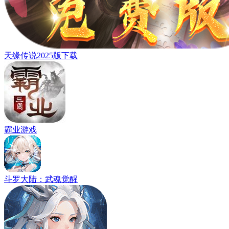
天缘传说2025版下载
霸业游戏
斗罗大陆：武魂觉醒