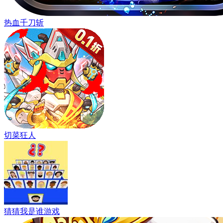
热血千刀斩
切菜狂人
猜猜我是谁游戏