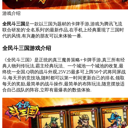
游戏介绍
全民斗三国
是一款以三国为题材的卡牌手游,游戏为腾讯飞流
联合研发的'全名系列'的最新作品,在手机上经典重现了三国时
代的风情,有兴趣的朋友可以来体验一番.
全民斗三国游戏介绍
《全民斗三国》是正统的真三魔兽策略+卡牌手游,真三所有经
典人物列传玩法,霸主经典玩法、一个城池一个城池的收复,最
终统一全国.Q萌的战斗外观,25V25最多可上阵50个武将同屏战
斗,每天开的竞技场,随时都可以第一时间更新自己的排名,领取
每天的奖励,最简单的战斗操作,最简单的布阵玩法,随意摆放适
合自己战队的阵容,立即有最爆表的数值体验.