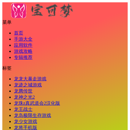
菜单
首页
手游大全
应用软件
游戏攻略
专辑推荐
标签
龙龙大暴走游戏
龙迹之城游戏
龙腾传世
龙神之光2
龙珠z真武道会2汉化版
龙王战士
龙岛极限生存游戏
龙少女游戏
龙将手机版