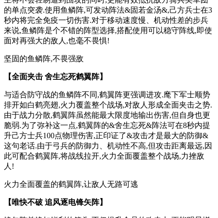
的单点突袭.使用鱼鳞阵,可发动阵法&固若金汤&,己方兵士在3
秒内将完全免疫一切伤害.对于移动速度慢、机动性差的步兵
来说,鱼鳞阵是个不错的阵型选择,搭配使用可以稳守阵线,即使
面对再强大的敌人,也毫不畏惧!
坚固的鱼鳞阵,不畏强敌
【全面夹击 舍生忘死鹤翼阵】
与适合防守战的鱼鳞阵不同,鹤翼阵更强调进攻.麾下军士顺势
排开如白鹤亮翅,火力覆盖整个战场,对敌人形成全面夹击之势.
由于战力分散,鹤翼阵虽然能最大限度地输出伤害,但自身也更
脆弱.为了弥补这一点,鹤翼阵的&舍生忘死&阵法可在8秒内提
升己方士兵100点物理伤害,正印证了&攻击才是最大的防御&
这句老话.由于弓兵的防御力、机动性不高,但攻击距离最远,因
此可配合鹤翼阵,将战线拉开,火力全面覆盖整个战场,力挫敌
人!
火力全面覆盖的鹤翼阵,让敌人无路可逃
【唯快不破 追风逐电锋矢阵】