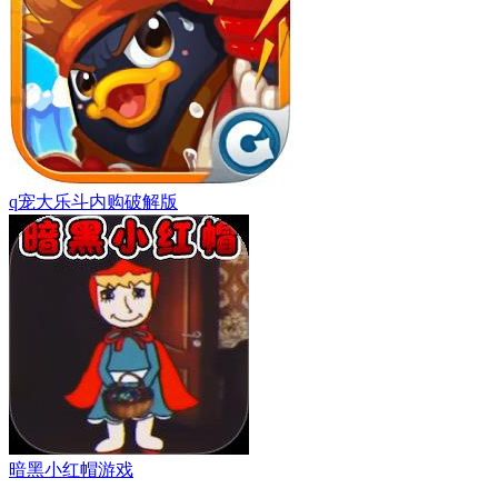
q宠大乐斗内购破解版
暗黑小红帽游戏