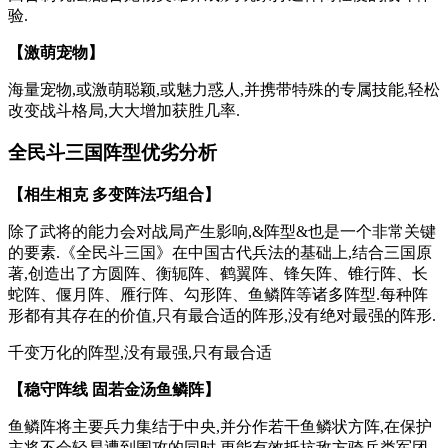
验.
【激萌宠物】
海量宠物,或激萌聪颖,或魅力惑人,并携带特殊的专属技能,轻松
改变战斗格局,大大增加获胜几率.
全民斗三国阵型优劣分析
【相生相克 多变阵法巧组合】
除了武将的能力会对战局产生影响,&阵型&也是一个非常关键
的要素.《全民斗三国》在中国古代兵法的基础上,结合三国原
著,创造出了方圆阵、衡轭阵、鹤翼阵、锋矢阵、锥行阵、长
蛇阵、偃月阵、雁行阵、勾形阵、鱼鳞阵等诸多阵型.每种阵
形都有其存在的价值,只有最合适的阵形,没有绝对最强的阵形.
千变万化的阵型,没有最强,只有最合适
【稳守阵线 固若金汤鱼鳞阵】
鱼鳞阵将主要兵力集结于中央,并分作若干鱼鳞状方阵,在保护
主将不会轻易遭到围攻的同时,更能有效抵抗敌方骑兵类军团