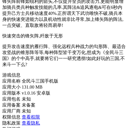
锋矢阵前锋如锐利的箭头,不仅提升全员的攻击力,更能明显增
加骑兵类兵种触发技能的几率.其阵法&追风逐电&可在6秒内
提升己方士兵移动速度40%.正所谓天下武功唯快不破,骑兵本
身的快速突进能力以及机动性就非比寻常,加上锋矢阵的阵法,
一点突破、直取敌将轻而易举!
快速突击的锋矢阵,歼敌于无形
提升攻击速度的雁行阵、强化远程兵种战力的勾形阵、最适合
攻坚战的锥形阵等等,每种阵型皆千变万化,想成为《全民斗三
国》的个中高手,就要将它们一一研究透彻!如此好玩的三国,不
来斗一下么?
游戏信息
应用名称
全民斗三国手机版
应用大小
131.00 MB
应用版本
v1.0.16 安卓版
应用包名
未知
应用备案
未备案
应用厂商
未知
权限信息
查看权限
隐私政策
查看隐私