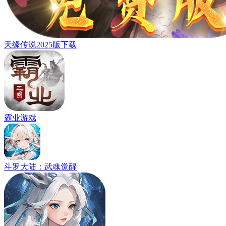
天缘传说2025版下载
霸业游戏
斗罗大陆：武魂觉醒