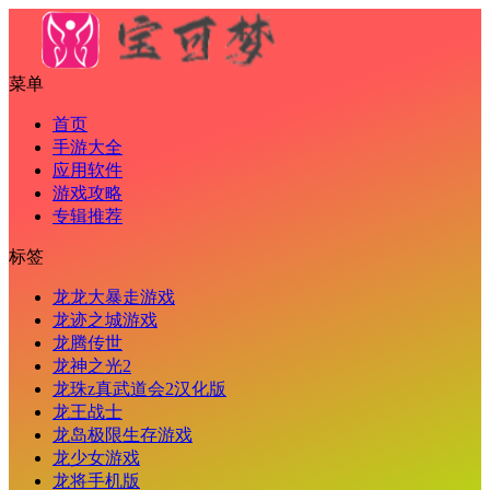
菜单
首页
手游大全
应用软件
游戏攻略
专辑推荐
标签
龙龙大暴走游戏
龙迹之城游戏
龙腾传世
龙神之光2
龙珠z真武道会2汉化版
龙王战士
龙岛极限生存游戏
龙少女游戏
龙将手机版