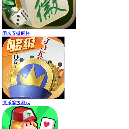
闲来安徽麻将
微乐够级游戏