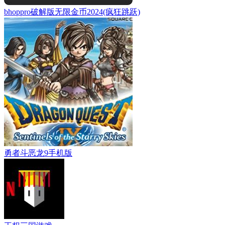
bhoppro破解版无限金币2024(疯狂跳跃)
勇者斗恶龙9手机版