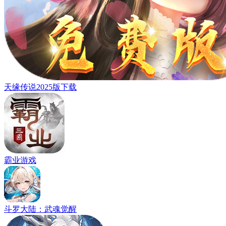
天缘传说2025版下载
霸业游戏
斗罗大陆：武魂觉醒