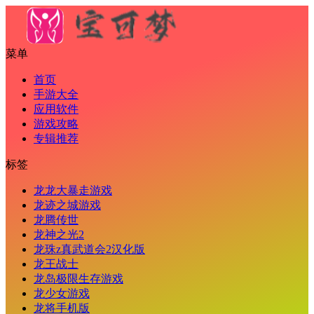
菜单
首页
手游大全
应用软件
游戏攻略
专辑推荐
标签
龙龙大暴走游戏
龙迹之城游戏
龙腾传世
龙神之光2
龙珠z真武道会2汉化版
龙王战士
龙岛极限生存游戏
龙少女游戏
龙将手机版