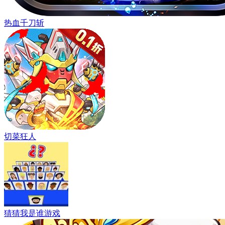
热血千刀斩
切菜狂人
猜猜我是谁游戏