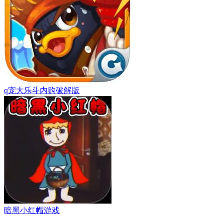
q宠大乐斗内购破解版
暗黑小红帽游戏