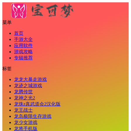
菜单
首页
手游大全
应用软件
游戏攻略
专辑推荐
标签
龙龙大暴走游戏
龙迹之城游戏
龙腾传世
龙神之光2
龙珠z真武道会2汉化版
龙王战士
龙岛极限生存游戏
龙少女游戏
龙将手机版