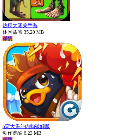
热梗大闯关手游
休闲益智
35.20 MB
详情
q宠大乐斗内购破解版
动作跑酷
6.23 MB
详情