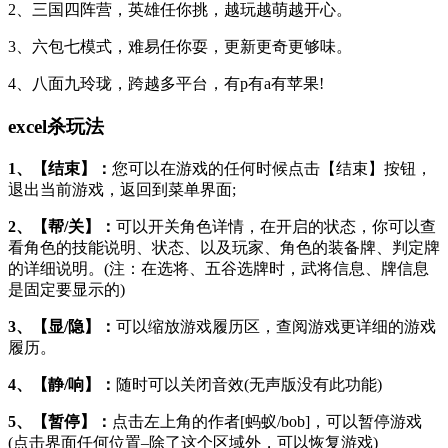
2、三国四阵营，英雄任你挑，越玩越萌越开心。
3、六包七模式，难易任你耍，更新更奇更够味。
4、八面九玲珑，跨越多平台，有p有a有苹果!
excel杀玩法
1、【结束】：
您可以在游戏的任何时候点击【结束】按钮，
退出当前游戏，返回到菜单界面;
2、【帮/关】：
可以开关角色详情，在开启的状态，你可以查
看角色的技能说明、状态、以及玩家、角色的装备牌、判定牌
的详细说明。(注：在选将、五谷选牌时，武将信息、牌信息
是固定要显示的)
3、【显/隐】：
可以缩放游戏履历区，查阅游戏更详细的游戏
履历。
4、【静/响】：
随时可以关闭音效(无声版没有此功能)
5、【暂停】：
点击左上角的作者[蚂蚁/bob]，可以暂停游戏
(点击界面任何位置–除了这个区域外，可以恢复游戏)