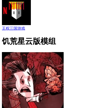
王权三国游戏
饥荒星云版模组