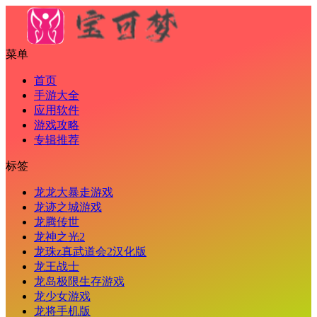
菜单
首页
手游大全
应用软件
游戏攻略
专辑推荐
标签
龙龙大暴走游戏
龙迹之城游戏
龙腾传世
龙神之光2
龙珠z真武道会2汉化版
龙王战士
龙岛极限生存游戏
龙少女游戏
龙将手机版