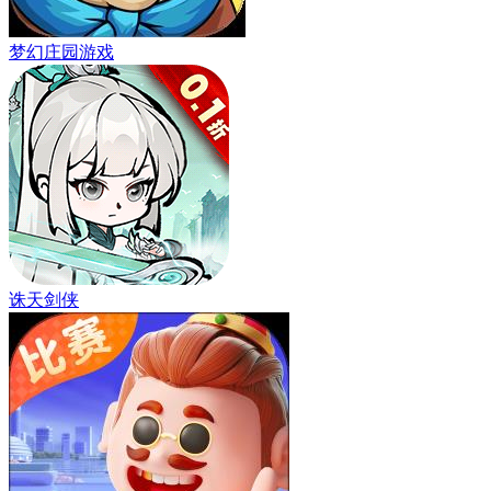
梦幻庄园游戏
诛天剑侠