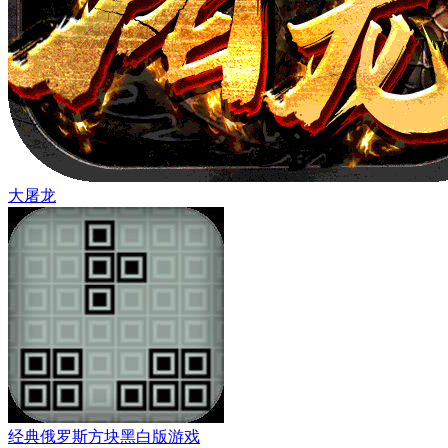
大屠龙
经典俄罗斯方块黑白版游戏