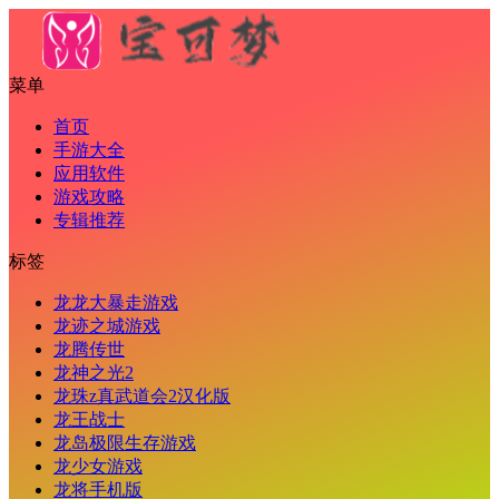
菜单
首页
手游大全
应用软件
游戏攻略
专辑推荐
标签
龙龙大暴走游戏
龙迹之城游戏
龙腾传世
龙神之光2
龙珠z真武道会2汉化版
龙王战士
龙岛极限生存游戏
龙少女游戏
龙将手机版