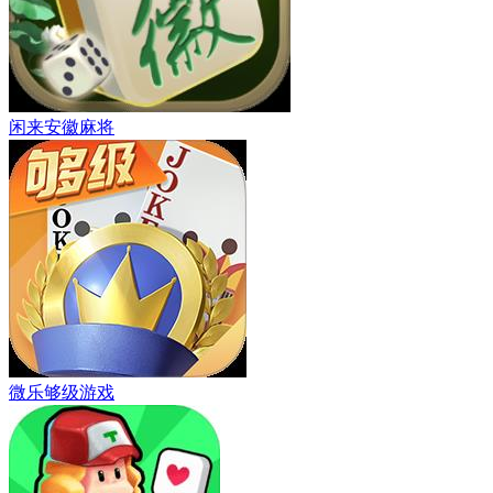
闲来安徽麻将
微乐够级游戏