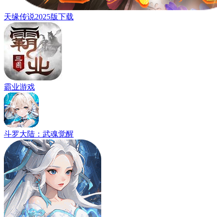
天缘传说2025版下载
霸业游戏
斗罗大陆：武魂觉醒