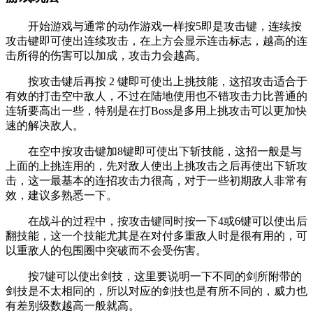
开始游戏与通常的动作游戏一样按5即是攻击键，连续按
攻击键即可使出连续攻击，在上方会显示连击标志，越高的连
击所得的伤害可以加成，攻击力会越高。
按攻击键后再按 2 键即可使出上挑技能，这招攻击适合于
有效的打击空中敌人，不过在陆地使用也不错攻击力比普通的
连斩要高出一些，特别是在打Boss是多用上挑攻击可以更加快
速的解决敌人。
在空中按攻击键加8键即可使出下斩技能，这招一般是与
上面的上挑连用的，先对敌人使出上挑攻击之后再使出下斩攻
击，这一最基本的连招攻击力很高，对于一些初期敌人非常有
效，建议多熟悉一下。
在战斗的过程中，按攻击键同时按一下4或6键可以使出后
翻技能，这一个技能尤其是在对付多重敌人时是很有用的，可
以重敌人的包围圈中突破而不会受伤害。
按7键可以使出剑技，这里要说明一下不同的剑所附带的
剑技是不太相同的，所以对应的剑技也是有所不同的，威力也
有差别级数越高一般就高。