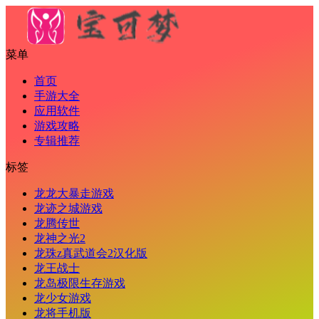
菜单
首页
手游大全
应用软件
游戏攻略
专辑推荐
标签
龙龙大暴走游戏
龙迹之城游戏
龙腾传世
龙神之光2
龙珠z真武道会2汉化版
龙王战士
龙岛极限生存游戏
龙少女游戏
龙将手机版