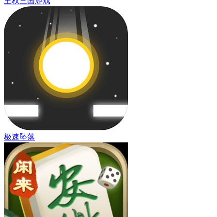
王权三国游戏
极速坠落