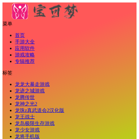
菜单
首页
手游大全
应用软件
游戏攻略
专辑推荐
标签
龙龙大暴走游戏
龙迹之城游戏
龙腾传世
龙神之光2
龙珠z真武道会2汉化版
龙王战士
龙岛极限生存游戏
龙少女游戏
龙将手机版