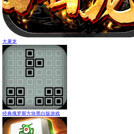
大屠龙
经典俄罗斯方块黑白版游戏