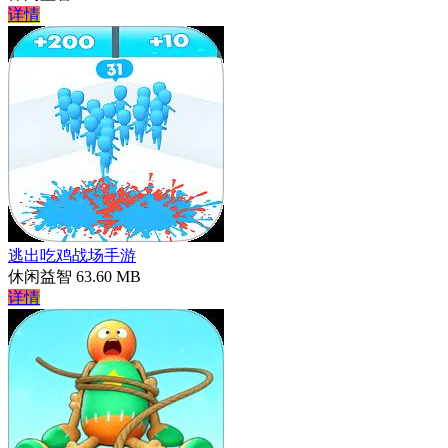
详情
逃出吃鸡战场手游
休闲益智
63.60 MB
详情