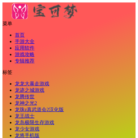
菜单
首页
手游大全
应用软件
游戏攻略
专辑推荐
标签
龙龙大暴走游戏
龙迹之城游戏
龙腾传世
龙神之光2
龙珠z真武道会2汉化版
龙王战士
龙岛极限生存游戏
龙少女游戏
龙将手机版