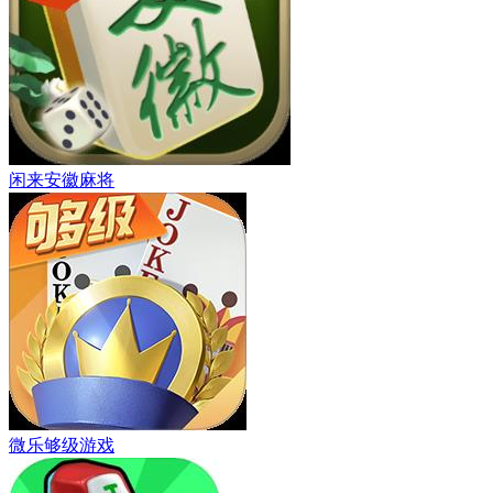
闲来安徽麻将
微乐够级游戏