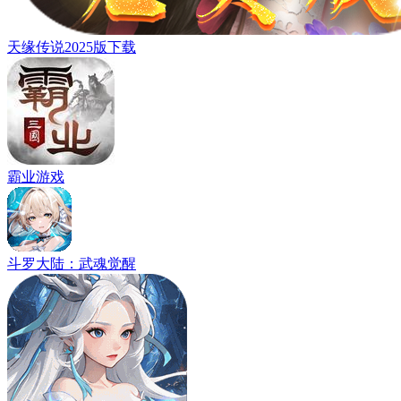
天缘传说2025版下载
霸业游戏
斗罗大陆：武魂觉醒