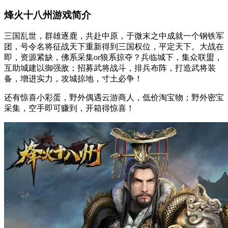
烽火十八州游戏简介
三国乱世，群雄逐鹿，共赴中原，于微末之中成就一个钢铁军
团，号令名将征战天下重新得到三国权位，平定天下。大战在
即，资源紧缺，佛系采集or狼系掠夺？兵临城下，集众联盟，
互助城建以御强敌；招募武将战斗，排兵布阵，打造武将装
备，增进实力，攻城掠地，寸土必争！
还有惊喜小彩蛋，野外偶遇云游商人，低价淘宝物；野外密宝
采集，空手即可赚到，开箱得惊喜！