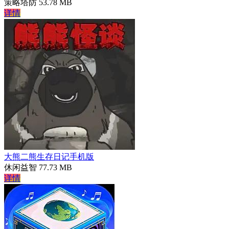
策略塔防
53.78 MB
详情
大熊二熊生存日记手机版
休闲益智
77.73 MB
详情