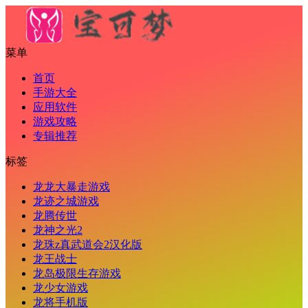
菜单
首页
手游大全
应用软件
游戏攻略
专辑推荐
标签
龙龙大暴走游戏
龙迹之城游戏
龙腾传世
龙神之光2
龙珠z真武道会2汉化版
龙王战士
龙岛极限生存游戏
龙少女游戏
龙将手机版