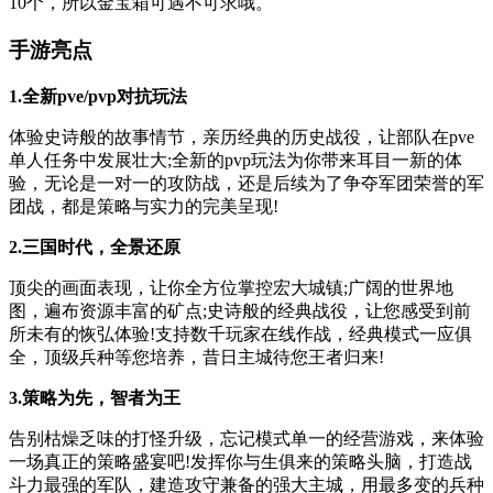
10个，所以金宝箱可遇不可求哦。
手游亮点
1.全新pve/pvp对抗玩法
体验史诗般的故事情节，亲历经典的历史战役，让部队在pve
单人任务中发展壮大;全新的pvp玩法为你带来耳目一新的体
验，无论是一对一的攻防战，还是后续为了争夺军团荣誉的军
团战，都是策略与实力的完美呈现!
2.三国时代，全景还原
顶尖的画面表现，让你全方位掌控宏大城镇;广阔的世界地
图，遍布资源丰富的矿点;史诗般的经典战役，让您感受到前
所未有的恢弘体验!支持数千玩家在线作战，经典模式一应俱
全，顶级兵种等您培养，昔日主城待您王者归来!
3.策略为先，智者为王
告别枯燥乏味的打怪升级，忘记模式单一的经营游戏，来体验
一场真正的策略盛宴吧!发挥你与生俱来的策略头脑，打造战
斗力最强的军队，建造攻守兼备的强大主城，用最多变的兵种