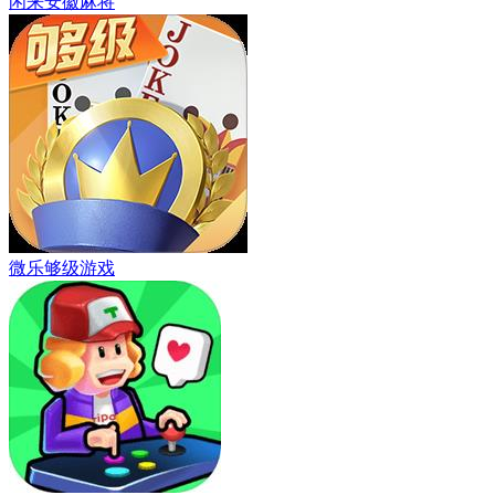
闲来安徽麻将
微乐够级游戏