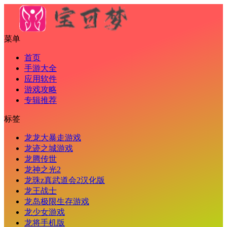
菜单
首页
手游大全
应用软件
游戏攻略
专辑推荐
标签
龙龙大暴走游戏
龙迹之城游戏
龙腾传世
龙神之光2
龙珠z真武道会2汉化版
龙王战士
龙岛极限生存游戏
龙少女游戏
龙将手机版