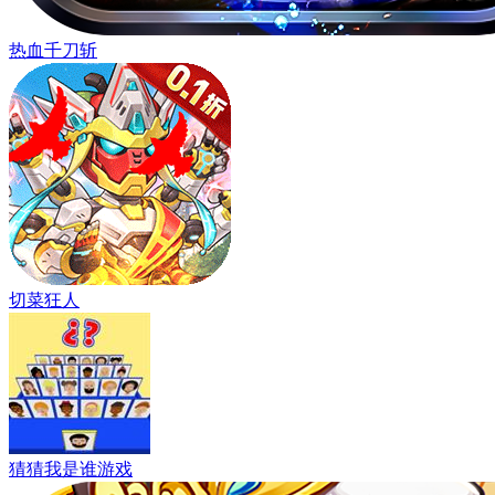
热血千刀斩
切菜狂人
猜猜我是谁游戏