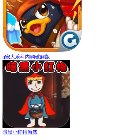
q宠大乐斗内购破解版
暗黑小红帽游戏