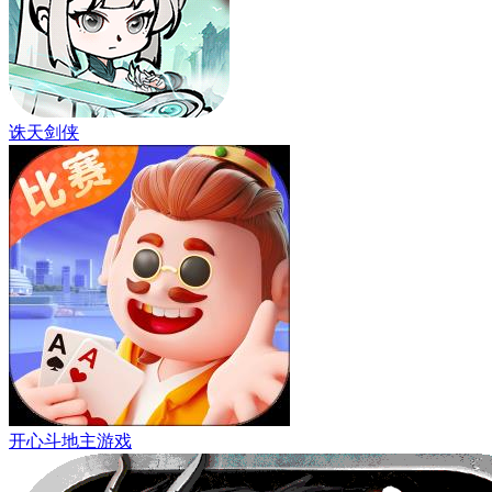
诛天剑侠
开心斗地主游戏