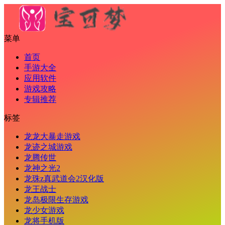
菜单
首页
手游大全
应用软件
游戏攻略
专辑推荐
标签
龙龙大暴走游戏
龙迹之城游戏
龙腾传世
龙神之光2
龙珠z真武道会2汉化版
龙王战士
龙岛极限生存游戏
龙少女游戏
龙将手机版