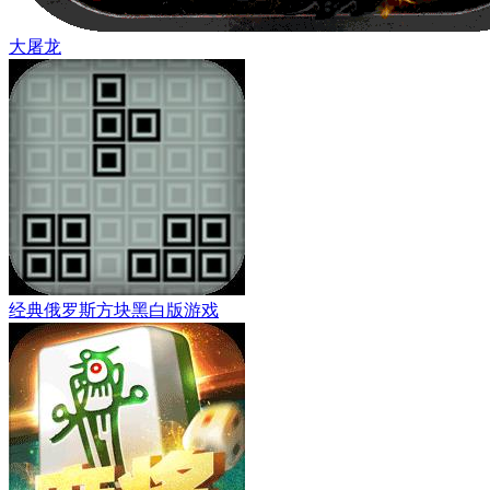
大屠龙
经典俄罗斯方块黑白版游戏