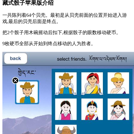
藏式骰子苹果版介绍
一共陈列着64个贝壳。最初是从贝壳前面的位置开始进入游
戏,最后的贝壳后面是终点。
把2个骰子用木碗摇动后扣下,根据骰子的眼数移动硬币。
9枚硬币全部从开始到终点移动的人为胜者。