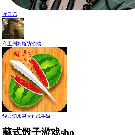
凌云记
守卫剑阁塔防游戏
经典切水果大作战手游
藏式骰子游戏sho