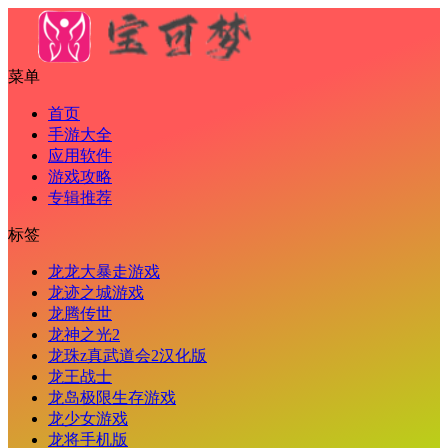
菜单
首页
手游大全
应用软件
游戏攻略
专辑推荐
标签
龙龙大暴走游戏
龙迹之城游戏
龙腾传世
龙神之光2
龙珠z真武道会2汉化版
龙王战士
龙岛极限生存游戏
龙少女游戏
龙将手机版