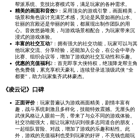
帮派系统、竞技比赛模式等，满足玩家的各种需求。
精美的画面和音效
9
：采用顶尖的游戏引擎，画面精美，
场景和角色设计充满艺术感，无论是风景如画的山水、
壮丽的宫殿还是华丽的时装，都展现出制作团队的用
心。音效悠扬唯美，与游戏场景相配合，为玩家带来沉
浸式的游戏体验。
丰富的社交互动
7
：拥有强大的社交功能，玩家可以与其
他玩家交流、分享经验，还能加入公会，在公会中举办
比赛、组织会议等，增加了游戏的社交互动性和乐趣。
优惠的充值福利
2
：首充即享大侠特权，绝顶降龙帮主角
色免费领，累充享积天豪礼，连续登录送顶级武侠 “全
都要”，助力玩家集齐武林豪杰。
《凌云记》口碑
正面评价
：玩家普遍认为游戏画面精美，剧情丰富有
趣，战斗系统刺激且多样化，技能特效震撼。无厘头的
武侠风格让人眼前一亮，带来了与众不同的游戏体验。
社交功能强大，能让玩家结识到很多志同道合的朋友，
一起组队冒险、对战，增加了游戏的乐趣和粘性。此
外，游戏的充值福利也受到玩家的好评，不充钱也能玩