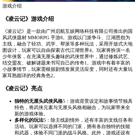
游戏介绍
《凌云记》游戏介绍
《凌云记》是一款由广州启航互娱网络科技有限公司推出的国
风武侠题材 MMORPG 手游
8
。游戏以门派争斗、江湖恩怨为
主线，融合了轻功、武学、帮派等多种玩法，采用开放式大地
图设计，玩家可以自由探索古代江湖世界
4
。玩家将扮演一名
少年侠客，在充满无厘头趣味的武侠世界中，通过修炼武艺、
结交盟友、破解谜题来书写自己的传奇
1
。游戏中有着丰富的
小故事情节，玩家需根据剧情发展灵活应变，同时还有大量玩
家耳熟能详的经典角色
2
。
《凌云记》亮点
独特的无厘头武侠风格
5
：游戏背景设定和故事情节独具
特色，将武侠元素与无厘头风格相融合，为玩家带来全
新的游戏体验。
多样化的玩法
5
：除主线剧情外，还有丰富的支线任务和
活动。玩家可以选择不同的门派，拥有各自独特的技能
和武器，体验不同门派的战斗风格。此外，游戏还设有