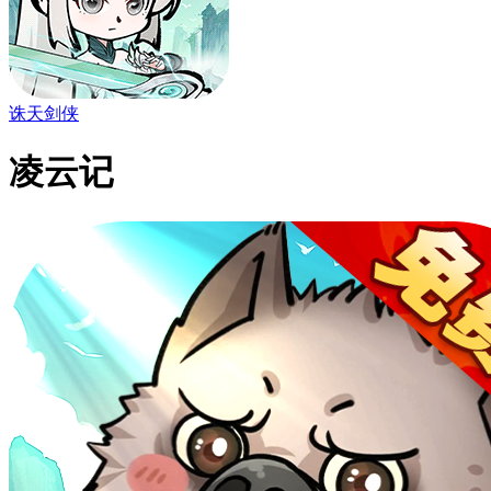
诛天剑侠
凌云记