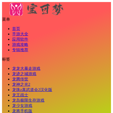
菜单
首页
手游大全
应用软件
游戏攻略
专辑推荐
标签
龙龙大暴走游戏
龙迹之城游戏
龙腾传世
龙神之光2
龙珠z真武道会2汉化版
龙王战士
龙岛极限生存游戏
龙少女游戏
龙将手机版