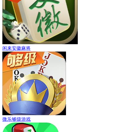
闲来安徽麻将
微乐够级游戏