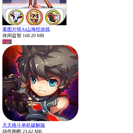
看图片猜Ai山海经游戏
休闲益智
168.20 MB
详情
天天格斗单机破解版
动作跑酷
23.62 MB