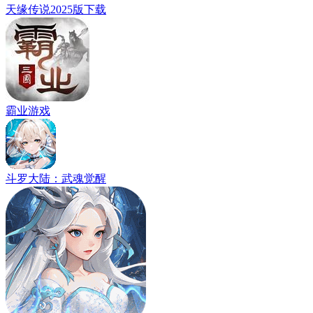
天缘传说2025版下载
霸业游戏
斗罗大陆：武魂觉醒