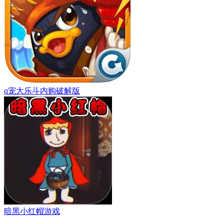
q宠大乐斗内购破解版
暗黑小红帽游戏