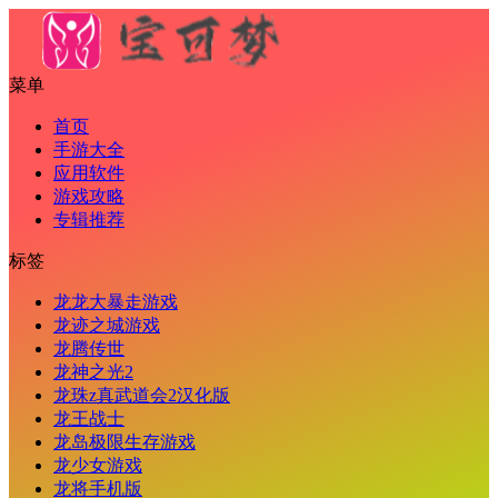
菜单
首页
手游大全
应用软件
游戏攻略
专辑推荐
标签
龙龙大暴走游戏
龙迹之城游戏
龙腾传世
龙神之光2
龙珠z真武道会2汉化版
龙王战士
龙岛极限生存游戏
龙少女游戏
龙将手机版