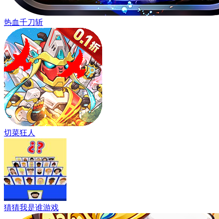
热血千刀斩
切菜狂人
猜猜我是谁游戏