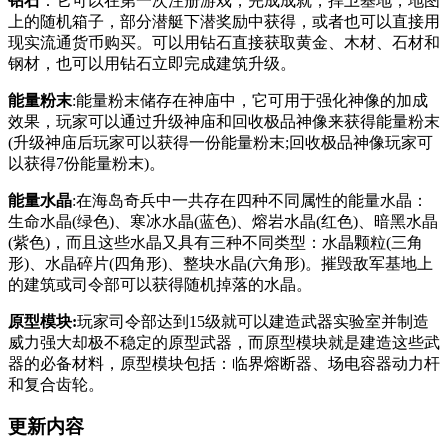
钻石
：它可以在第一次注册游戏，完成成就，捍卫基地，地图
上的随机箱子，部分潜艇下潜奖励中获得，或者也可以直接用
现实流通货币购买。可以用钻石直接获取黄金、木材、石材和
钢材，也可以用钻石立即完成建筑升级。
能量粉末
:能量粉末储存在神庙中，它可用于强化神像的加成
效果，玩家可以通过升级神庙和回收极品神像来获得能量粉末
(升级神庙后玩家可以获得一份能量粉末;回收极品神像玩家可
以获得7份能量粉末)。
能量水晶
:在海岛奇兵中一共存在四种不同属性的能量水晶：
生命水晶(绿色)、寒冰水晶(蓝色)、熔岩水晶(红色)、暗黑水晶
(紫色)，而且这些水晶又具有三种不同类型：水晶颗粒(三角
形)、水晶碎片(四角形)、整块水晶(六角形)。摧毁敌军基地上
的建筑或司令部可以获得随机掉落的水晶。
原型模块:
玩家司令部达到15级就可以建造武器实验室并制造
威力强大却极不稳定的原型武器，而原型模块就是建造这些武
器的必备材料，原型模块包括：临界熔断器、场电容器动力杆
和复合齿轮。
更新内容