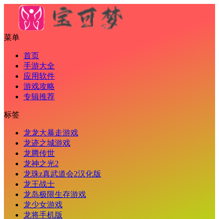
菜单
首页
手游大全
应用软件
游戏攻略
专辑推荐
标签
龙龙大暴走游戏
龙迹之城游戏
龙腾传世
龙神之光2
龙珠z真武道会2汉化版
龙王战士
龙岛极限生存游戏
龙少女游戏
龙将手机版