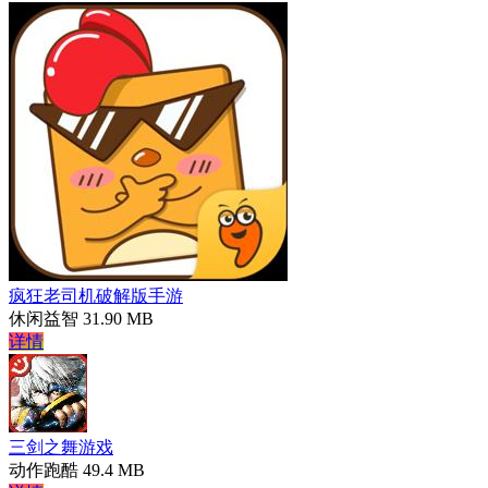
疯狂老司机破解版手游
休闲益智
31.90 MB
详情
三剑之舞游戏
动作跑酷
49.4 MB