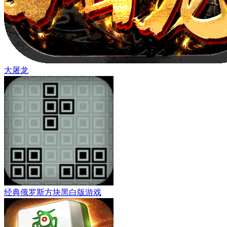
大屠龙
经典俄罗斯方块黑白版游戏