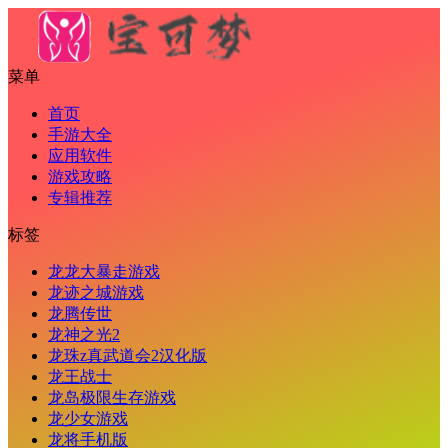
菜单
首页
手游大全
应用软件
游戏攻略
专辑推荐
标签
龙龙大暴走游戏
龙迹之城游戏
龙腾传世
龙神之光2
龙珠z真武道会2汉化版
龙王战士
龙岛极限生存游戏
龙少女游戏
龙将手机版