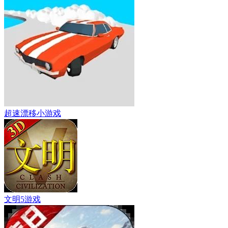
超速漂移小游戏
文明5游戏