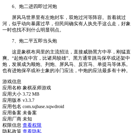
6、炮二进四即过河炮
屏风马世界里有左炮封车，双炮过河等阵容。首着就过
河，似乎动向暴露过早，但民间确实有人执先手这么走，好象
一时也找不到什么明显弱点。
7、炮二平五即当头炮
这是象棋布局里的主流招法，直接威胁黑方中卒，刚猛直
爽。“起炮在中宫，比诸局较雄”。黑方通常跳马保卒或还架中
炮，发展成为顺炮、列炮、屏风马、反宫马、单提马等体系。
也有进炮保卒或补士象的冷门应法，中炮的应法最多有十种。
游戏信息
应用名称
象棋巫师游戏
应用大小
3.72 MB
应用版本
v3.3.7
应用包名
com.xqbase.xqwdroid
应用备案
未备案
应用厂商
未知
权限信息
查看权限
隐私政策
查看隐私