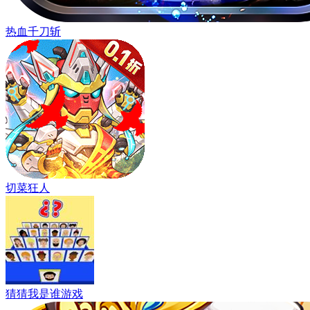
热血千刀斩
切菜狂人
猜猜我是谁游戏