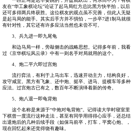
一匹正马是迟早要跳的，开盘就跃出，何乐而不为？有棋
友在“华工象棋论坛”论证了起马局红方总比黑方快半拍，以后
还可多得两兵终获胜。这位棋友的观点虽不完善，但此人无疑
是起马局的能手。其实后手方并不惧怕，一步卒7进1制马就很
有针对性，其它还有许多应法当然也未尝不可。
3、兵九进一即九尾龟
和边马局一样，旁敲侧击的战略思想。记得多年前，我看
过《京华棋坛风云录》中有一则名手对局就用的这个。
4、炮二平六即过宫炮
流行弈法，有利于上马出车，迅速开动主力，结构良好，
攻守咸宜。黑方有飞象、还中炮、挺卒、进马、提横车等多种
应法。过宫炮古已有之，数百年不断演绎着新的传奇。
5、炮八退一即龟背炮
这个名称是来源于“中炮对龟背炮”。记得读大学时寝室里
下棋曾一度流行这种走法，甚至有同学用得得心应手，还总结
出退炮后的几种后续手段（如保马前卒，打车，平窝心炮、，
现在回忆起来还觉得饶有趣味。