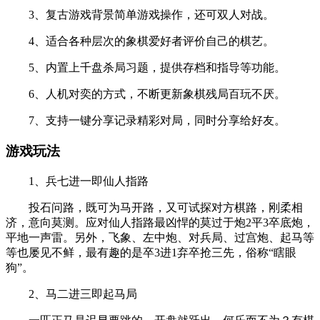
3、复古游戏背景简单游戏操作，还可双人对战。
4、适合各种层次的象棋爱好者评价自己的棋艺。
5、内置上千盘杀局习题，提供存档和指导等功能。
6、人机对奕的方式，不断更新象棋残局百玩不厌。
7、支持一键分享记录精彩对局，同时分享给好友。
游戏玩法
1、兵七进一即仙人指路
投石问路，既可为马开路，又可试探对方棋路，刚柔相
济，意向莫测。应对仙人指路最凶悍的莫过于炮2平3卒底炮，
平地一声雷。另外，飞象、左中炮、对兵局、过宫炮、起马等
等也屡见不鲜，最有趣的是卒3进1弃卒抢三先，俗称“瞎眼
狗”。
2、马二进三即起马局