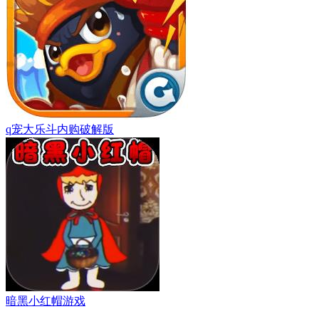
q宠大乐斗内购破解版
暗黑小红帽游戏