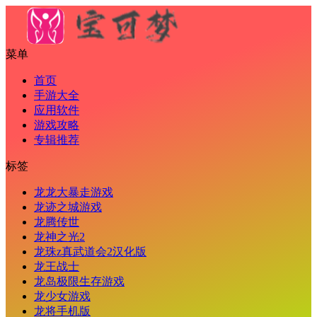
菜单
首页
手游大全
应用软件
游戏攻略
专辑推荐
标签
龙龙大暴走游戏
龙迹之城游戏
龙腾传世
龙神之光2
龙珠z真武道会2汉化版
龙王战士
龙岛极限生存游戏
龙少女游戏
龙将手机版