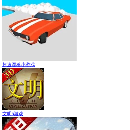
超速漂移小游戏
文明5游戏