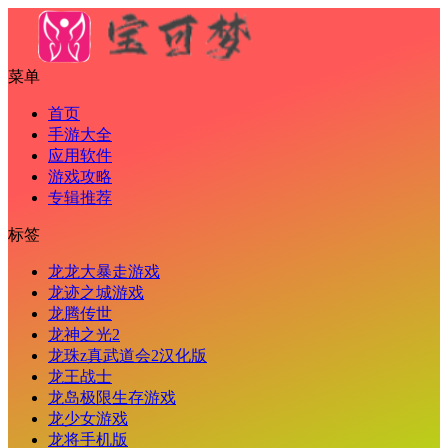
菜单
首页
手游大全
应用软件
游戏攻略
专辑推荐
标签
龙龙大暴走游戏
龙迹之城游戏
龙腾传世
龙神之光2
龙珠z真武道会2汉化版
龙王战士
龙岛极限生存游戏
龙少女游戏
龙将手机版