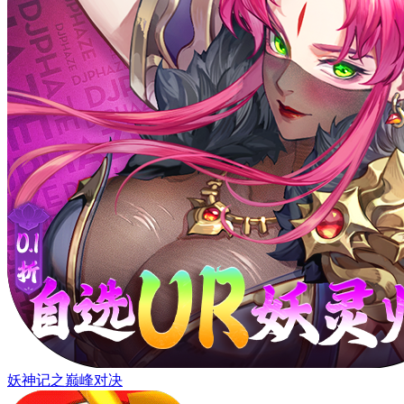
妖神记之巅峰对决