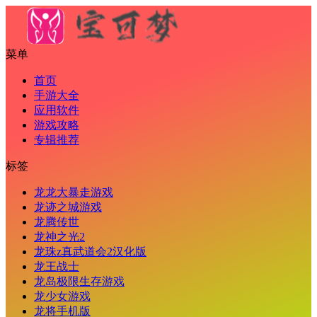
菜单
首页
手游大全
应用软件
游戏攻略
专辑推荐
标签
龙龙大暴走游戏
龙迹之城游戏
龙腾传世
龙神之光2
龙珠z真武道会2汉化版
龙王战士
龙岛极限生存游戏
龙少女游戏
龙将手机版