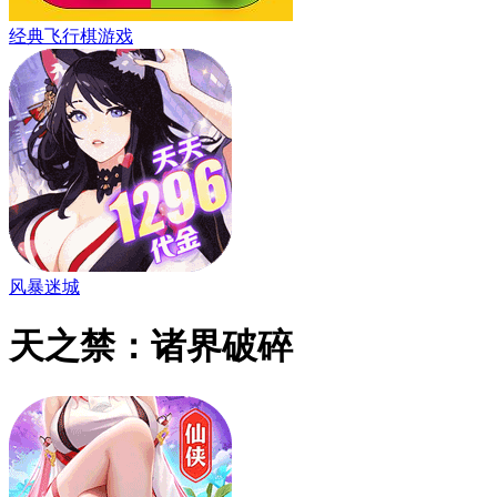
经典飞行棋游戏
风暴迷城
天之禁：诸界破碎