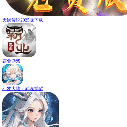
天缘传说2025版下载
霸业游戏
斗罗大陆：武魂觉醒