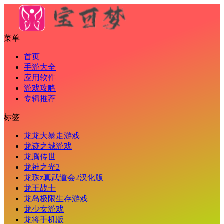
菜单
首页
手游大全
应用软件
游戏攻略
专辑推荐
标签
龙龙大暴走游戏
龙迹之城游戏
龙腾传世
龙神之光2
龙珠z真武道会2汉化版
龙王战士
龙岛极限生存游戏
龙少女游戏
龙将手机版