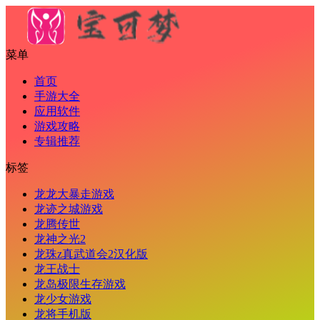
菜单
首页
手游大全
应用软件
游戏攻略
专辑推荐
标签
龙龙大暴走游戏
龙迹之城游戏
龙腾传世
龙神之光2
龙珠z真武道会2汉化版
龙王战士
龙岛极限生存游戏
龙少女游戏
龙将手机版