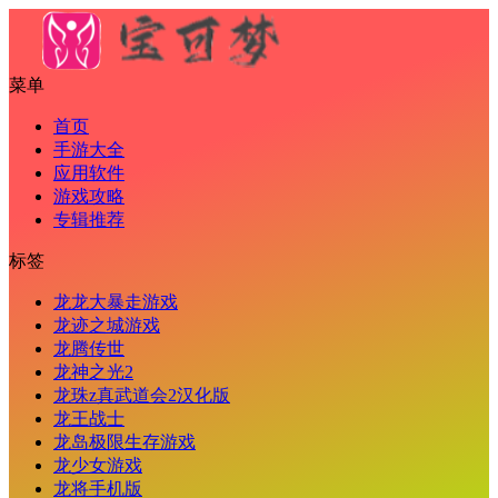
菜单
首页
手游大全
应用软件
游戏攻略
专辑推荐
标签
龙龙大暴走游戏
龙迹之城游戏
龙腾传世
龙神之光2
龙珠z真武道会2汉化版
龙王战士
龙岛极限生存游戏
龙少女游戏
龙将手机版