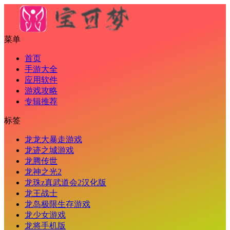
菜单
首页
手游大全
应用软件
游戏攻略
专辑推荐
标签
龙龙大暴走游戏
龙迹之城游戏
龙腾传世
龙神之光2
龙珠z真武道会2汉化版
龙王战士
龙岛极限生存游戏
龙少女游戏
龙将手机版