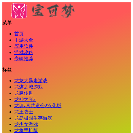
菜单
首页
手游大全
应用软件
游戏攻略
专辑推荐
标签
龙龙大暴走游戏
龙迹之城游戏
龙腾传世
龙神之光2
龙珠z真武道会2汉化版
龙王战士
龙岛极限生存游戏
龙少女游戏
龙将手机版