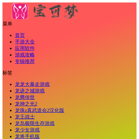
菜单
首页
手游大全
应用软件
游戏攻略
专辑推荐
标签
龙龙大暴走游戏
龙迹之城游戏
龙腾传世
龙神之光2
龙珠z真武道会2汉化版
龙王战士
龙岛极限生存游戏
龙少女游戏
龙将手机版