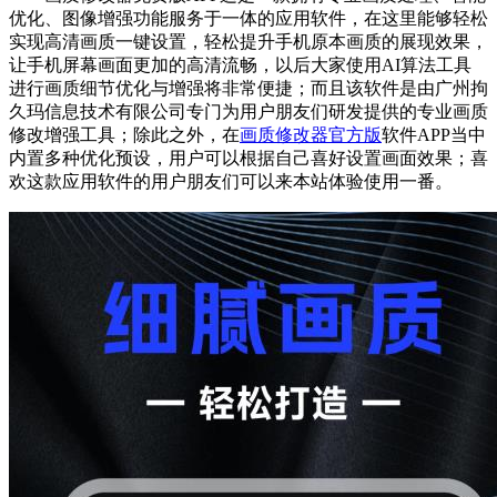
优化、图像增强功能服务于一体的应用软件，在这里能够轻松
实现高清画质一键设置，轻松提升手机原本画质的展现效果，
让手机屏幕画面更加的高清流畅，以后大家使用AI算法工具
进行画质细节优化与增强将非常便捷；而且该软件是由广州拘
久玛信息技术有限公司专门为用户朋友们研发提供的专业画质
修改增强工具；除此之外，在
画质修改器官方版
软件APP当中
内置多种优化预设，用户可以根据自己喜好设置画面效果；喜
欢这款应用软件的用户朋友们可以来本站体验使用一番。