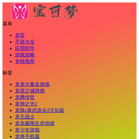
菜单
首页
手游大全
应用软件
游戏攻略
专辑推荐
标签
龙龙大暴走游戏
龙迹之城游戏
龙腾传世
龙神之光2
龙珠z真武道会2汉化版
龙王战士
龙岛极限生存游戏
龙少女游戏
龙将手机版