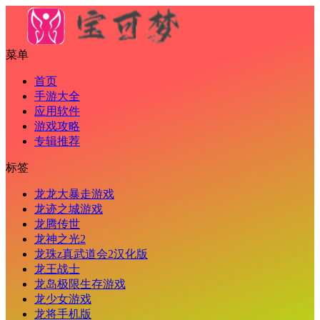
菜单
首页
手游大全
应用软件
游戏攻略
专辑推荐
标签
龙龙大暴走游戏
龙迹之城游戏
龙腾传世
龙神之光2
龙珠z真武道会2汉化版
龙王战士
龙岛极限生存游戏
龙少女游戏
龙将手机版