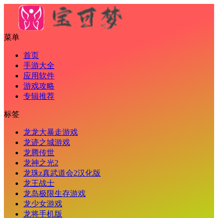
菜单
首页
手游大全
应用软件
游戏攻略
专辑推荐
标签
龙龙大暴走游戏
龙迹之城游戏
龙腾传世
龙神之光2
龙珠z真武道会2汉化版
龙王战士
龙岛极限生存游戏
龙少女游戏
龙将手机版