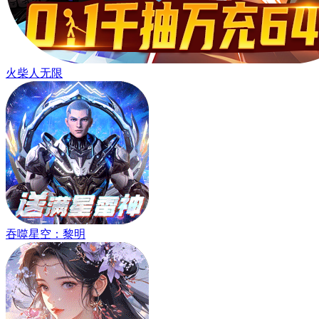
火柴人无限
吞噬星空：黎明