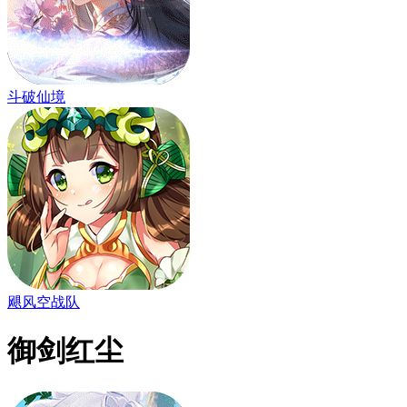
斗破仙境
飓风空战队
御剑红尘