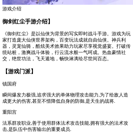
游戏介绍
御剑红尘手游介绍】
《御剑红尘》是以仙侠为背景的写实即时战斗手游。游戏为玩
家打造庞大仙侠世界架构，百变玩法成就自由仙侠。神兵利
器，灵宠仙骑，酷炫美术效果助力玩家尽享视觉盛宴。打破传
统站桩，激爽战斗体验，行云流水般一气呵成。热血豪情社
交，绝世功法，飞天遁地，畅快淋漓绘尽世间百态。
【游戏门派】
镇国府
瞬间爆发力极强,追求强大的单体物理攻击能力,为了给敌人造
成更大的伤害,甚至不惜降低自身的防御,是天生的战将.
重阳宫
法系群攻职业,善于使用群体法术攻击技能,拥有强大的法术攻
击,是队伍中伤害输出的重要成员.