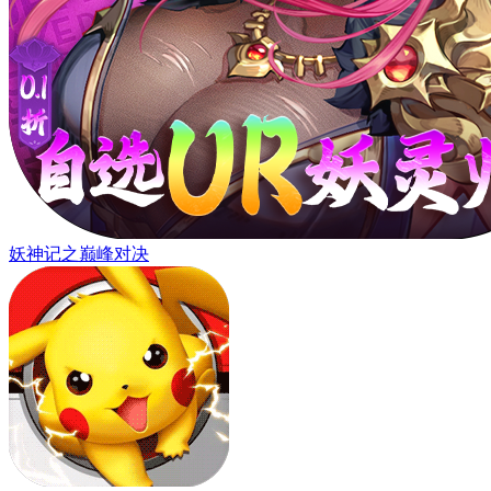
妖神记之巅峰对决