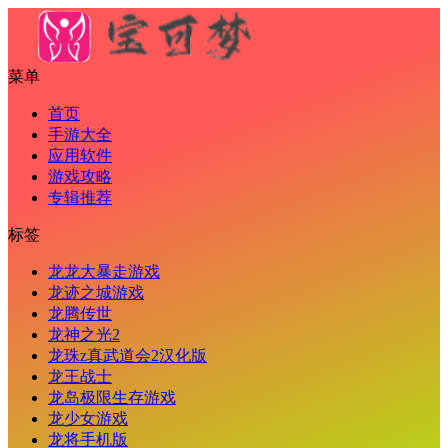
菜单
首页
手游大全
应用软件
游戏攻略
专辑推荐
标签
龙龙大暴走游戏
龙迹之城游戏
龙腾传世
龙神之光2
龙珠z真武道会2汉化版
龙王战士
龙岛极限生存游戏
龙少女游戏
龙将手机版