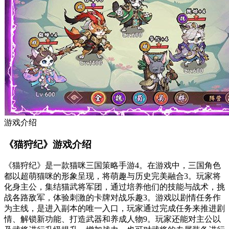
游戏介绍
《猫狩纪》游戏介绍
《猫狩纪》是一款猫咪三国策略手游
4
。在游戏中，三国角色
都以超萌猫咪的形象呈现，将萌趣与历史完美融合
3
。玩家将
化身主公，集结猫武将军团，通过培养他们的技能与战术，挑
战各路敌军，体验刺激的卡牌对战乐趣
3
。游戏以剧情任务作
为主线，是进入副本的唯一入口，玩家通过完成任务来推进剧
情、解锁新功能、打造武器和养成人物
9
。玩家还能对主公以