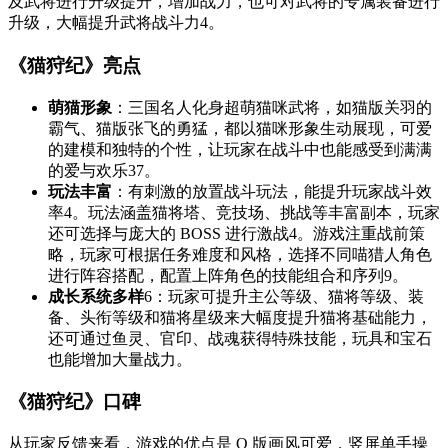
及武将进行升级提升，增加战力，也可对武将的专属装备进行
升级，大幅提升武将战斗力
4
。
《猫狩纪》亮点
萌猫形象
：三国名人化身超萌猫咪武将，如猫版关羽的
霸气、猫版张飞的勇猛，都以猫咪形象生动展现，可爱
的建模和独特的个性，让玩家在战斗中也能感受到满满
的爱与欢乐
3
7
。
玩法丰富
：有刺激的放置战斗玩法，能提升玩家战斗效
率
4
。玩法涵盖猫将塔、竞技场、挑战等丰富副本，玩家
还可选择与庞大的 BOSS 进行激战
4
。游戏注重战前策
略，玩家可根据任务难度和风格，选择不同喵猎人角色
进行阵容搭配，配置上阵角色的技能组合和序列
9
。
成长系统多样
6
：玩家可提升主公等级、猫将等级、装
备、头衔等级和猫将星级来大幅度提升猫将基础能力，
还可通过鱼灵、官印、战魂获得特殊技能，玩具和宝石
也能增加大量战力。
《猫狩纪》口碑
从玩家反馈来看，游戏的优点是 Q 版画风可爱，竖屏单手操