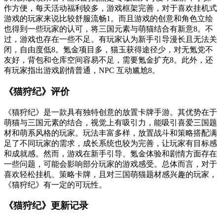
作方便，每天活动福利较多，游戏框架完善，对于喜欢挂机式
游戏的玩家来说比较舒服流畅
1
。而且游戏的创意和角色立绘
也得到一些玩家的认可，将三国元素与萌猫结合有新意
8
。不
过，游戏也存在一些不足。有玩家认为新手引导漫长且无法关
闭，自由度低
8
。氪金项目多，猫玉获得途径少，对无氪党不
友好，背包和仓库空间容易不足，需要氪金扩充
8
。此外，还
有玩家指出游戏剧情普通，NPC 互动尴尬
8
。
《猫狩纪》评价
《猫狩纪》是一款具有独特创意的放置卡牌手游。其优势在于
萌猫与三国元素的结合，视觉上有吸引力，能吸引喜爱三国题
材和萌系风格的玩家。玩法丰富多样，放置战斗和策略搭配满
足了不同玩家的需求，成长系统也较为完善，让玩家有目标感
和成就感。然而，游戏在新手引导、氪金体验和剧情方面存在
一些问题，可能会影响部分玩家的游戏感受。总体而言，对于
喜欢轻松挂机、策略卡牌，且对三国萌猫题材感兴趣的玩家，
《猫狩纪》有一定的可玩性。
《猫狩纪》更新记录