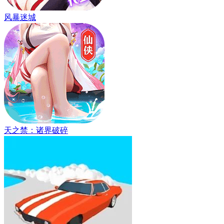
风暴迷城
天之禁：诸界破碎