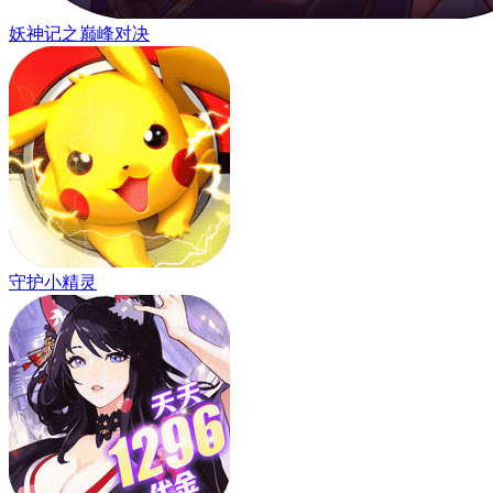
妖神记之巅峰对决
守护小精灵