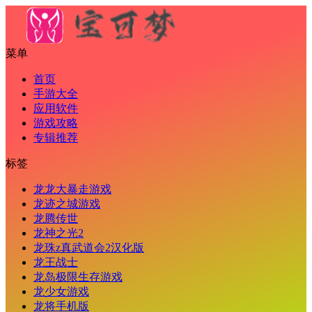
菜单
首页
手游大全
应用软件
游戏攻略
专辑推荐
标签
龙龙大暴走游戏
龙迹之城游戏
龙腾传世
龙神之光2
龙珠z真武道会2汉化版
龙王战士
龙岛极限生存游戏
龙少女游戏
龙将手机版