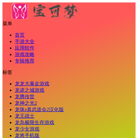
菜单
首页
手游大全
应用软件
游戏攻略
专辑推荐
标签
龙龙大暴走游戏
龙迹之城游戏
龙腾传世
龙神之光2
龙珠z真武道会2汉化版
龙王战士
龙岛极限生存游戏
龙少女游戏
龙将手机版