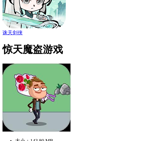
诛天剑侠
惊天魔盗游戏
大小：143.80 MB