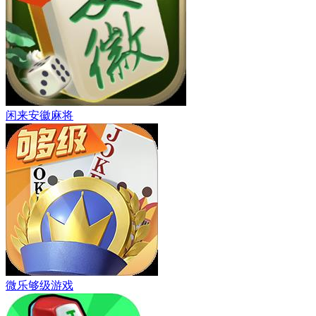
闲来安徽麻将
微乐够级游戏