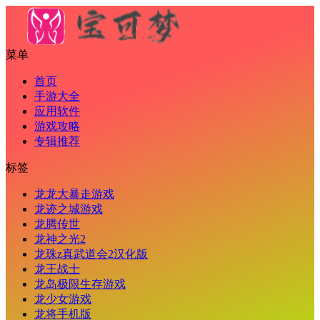
菜单
首页
手游大全
应用软件
游戏攻略
专辑推荐
标签
龙龙大暴走游戏
龙迹之城游戏
龙腾传世
龙神之光2
龙珠z真武道会2汉化版
龙王战士
龙岛极限生存游戏
龙少女游戏
龙将手机版