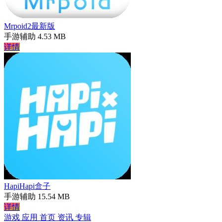
Mrpoid2最新版
手游辅助
4.53 MB
详情
HapiHapi盒子
手游辅助
15.54 MB
详情
游戏
应用
首页
资讯
专辑