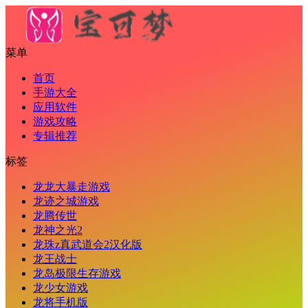
菜单
首页
手游大全
应用软件
游戏攻略
专辑推荐
标签
龙龙大暴走游戏
龙迹之城游戏
龙腾传世
龙神之光2
龙珠z真武道会2汉化版
龙王战士
龙岛极限生存游戏
龙少女游戏
龙将手机版