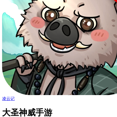
凌云记
大圣神威手游