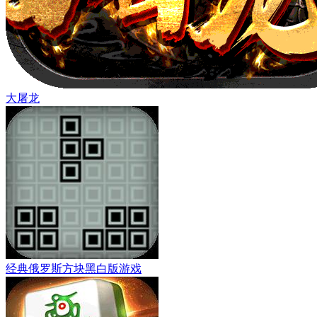
大屠龙
经典俄罗斯方块黑白版游戏