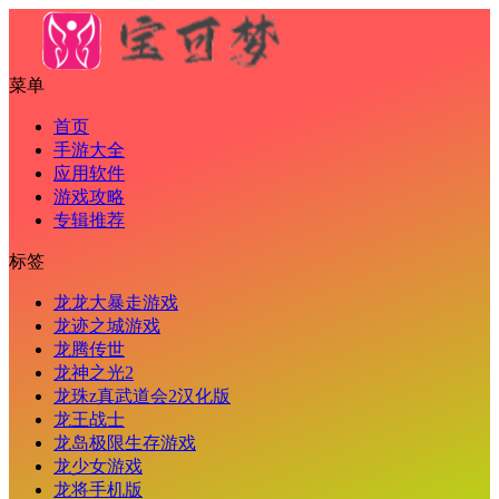
菜单
首页
手游大全
应用软件
游戏攻略
专辑推荐
标签
龙龙大暴走游戏
龙迹之城游戏
龙腾传世
龙神之光2
龙珠z真武道会2汉化版
龙王战士
龙岛极限生存游戏
龙少女游戏
龙将手机版