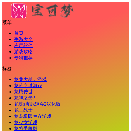
菜单
首页
手游大全
应用软件
游戏攻略
专辑推荐
标签
龙龙大暴走游戏
龙迹之城游戏
龙腾传世
龙神之光2
龙珠z真武道会2汉化版
龙王战士
龙岛极限生存游戏
龙少女游戏
龙将手机版