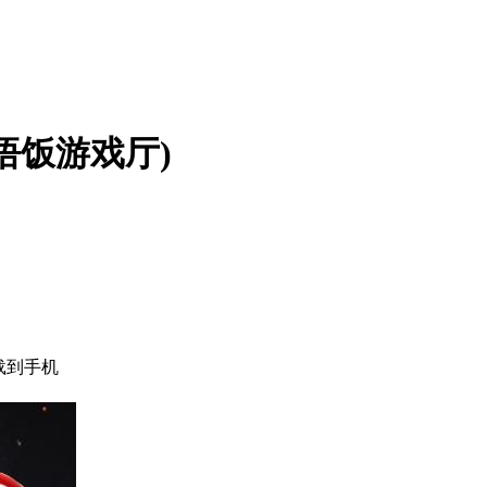
悟饭游戏厅)
载到手机