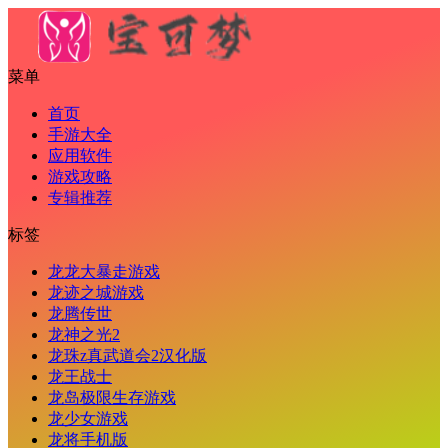
菜单
首页
手游大全
应用软件
游戏攻略
专辑推荐
标签
龙龙大暴走游戏
龙迹之城游戏
龙腾传世
龙神之光2
龙珠z真武道会2汉化版
龙王战士
龙岛极限生存游戏
龙少女游戏
龙将手机版