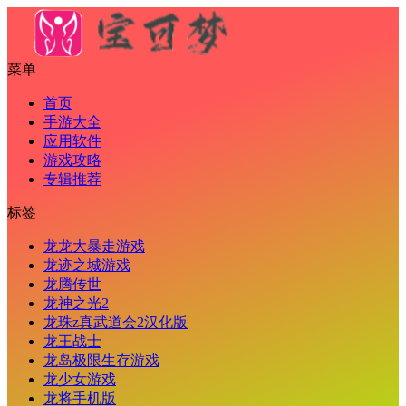
菜单
首页
手游大全
应用软件
游戏攻略
专辑推荐
标签
龙龙大暴走游戏
龙迹之城游戏
龙腾传世
龙神之光2
龙珠z真武道会2汉化版
龙王战士
龙岛极限生存游戏
龙少女游戏
龙将手机版