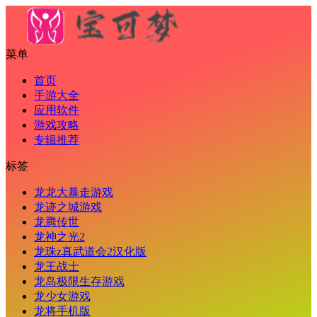
菜单
首页
手游大全
应用软件
游戏攻略
专辑推荐
标签
龙龙大暴走游戏
龙迹之城游戏
龙腾传世
龙神之光2
龙珠z真武道会2汉化版
龙王战士
龙岛极限生存游戏
龙少女游戏
龙将手机版