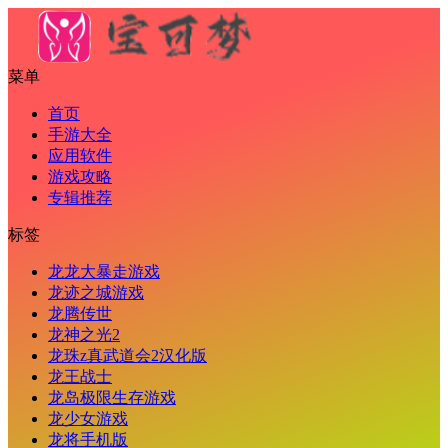
菜单
首页
手游大全
应用软件
游戏攻略
专辑推荐
标签
龙龙大暴走游戏
龙迹之城游戏
龙腾传世
龙神之光2
龙珠z真武道会2汉化版
龙王战士
龙岛极限生存游戏
龙少女游戏
龙将手机版