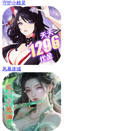
守护小精灵
风暴迷城