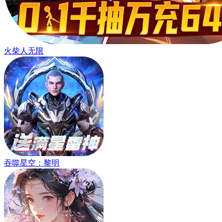
火柴人无限
吞噬星空：黎明