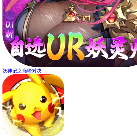
妖神记之巅峰对决