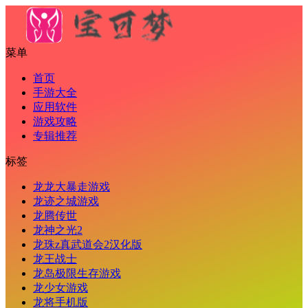
菜单
首页
手游大全
应用软件
游戏攻略
专辑推荐
标签
龙龙大暴走游戏
龙迹之城游戏
龙腾传世
龙神之光2
龙珠z真武道会2汉化版
龙王战士
龙岛极限生存游戏
龙少女游戏
龙将手机版